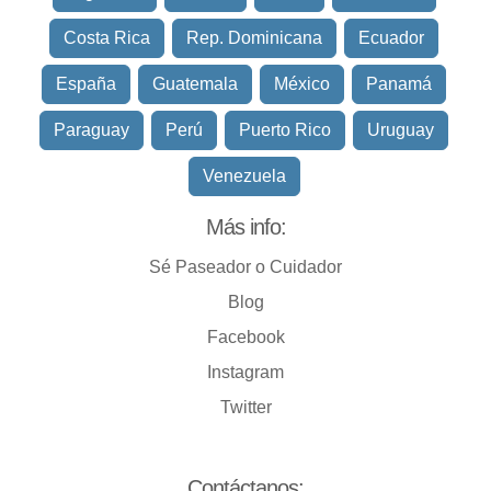
Costa Rica
Rep. Dominicana
Ecuador
España
Guatemala
México
Panamá
Paraguay
Perú
Puerto Rico
Uruguay
Venezuela
Más info:
Sé Paseador o Cuidador
Blog
Facebook
Instagram
Twitter
Contáctanos: