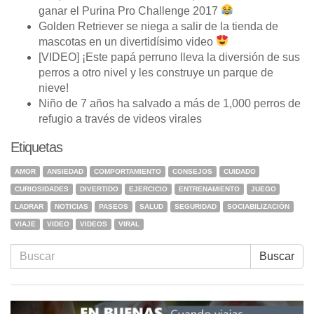
ganar el Purina Pro Challenge 2017
Golden Retriever se niega a salir de la tienda de
mascotas en un divertidísimo video
[VIDEO] ¡Este papá perruno lleva la diversión de sus
perros a otro nivel y les construye un parque de
nieve!
Niño de 7 años ha salvado a más de 1,000 perros de
refugio a través de videos virales
Etiquetas
AMOR
ANSIEDAD
COMPORTAMIENTO
CONSEJOS
CUIDADO
CURIOSIDADES
DIVERTIDO
EJERCICIO
ENTRENAMIENTO
JUEGO
LADRAR
NOTICIAS
PASEOS
SALUD
SEGURIDAD
SOCIABILIZACIÓN
VIAJE
VIDEO
VIDEOS
VIRAL
Buscar